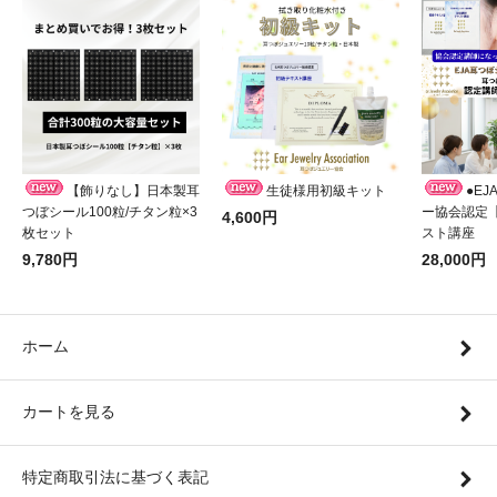
【飾りなし】日本製耳
生徒様用初級キット
●E
つぼシール100粒/チタン粒×3
ー協会認定
4,600円
枚セット
スト講座
9,780円
28,000円
ホーム
カートを見る
特定商取引法に基づく表記