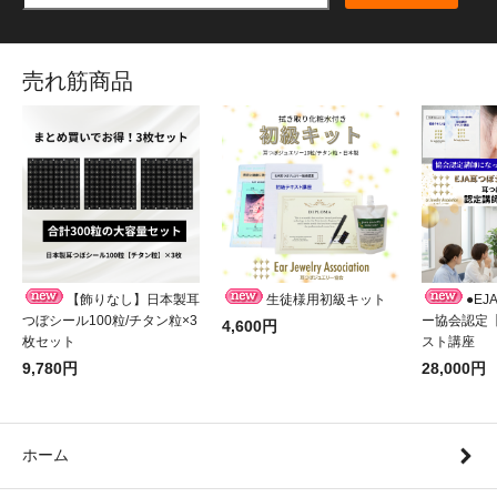
売れ筋商品
【飾りなし】日本製耳
生徒様用初級キット
●E
つぼシール100粒/チタン粒×3
ー協会認定
4,600円
枚セット
スト講座
9,780円
28,000円
ホーム