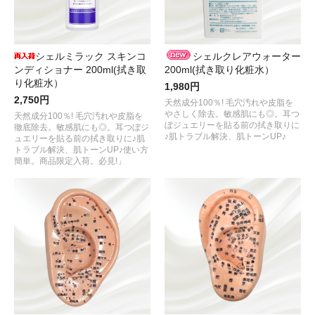
シェルミラック スキンコ
シェルクレアウォーター
ンディショナー 200ml(拭き取
200ml(拭き取り化粧水）
り化粧水）
1,980円
2,750円
天然成分100％! 毛穴汚れや皮脂を
やさしく除去。敏感肌にも◎。耳つ
天然成分100％! 毛穴汚れや皮脂を
ぼジュエリーを貼る前の拭き取りに
徹底除去。敏感肌にも◎。耳つぼジ
♪肌トラブル解決、肌トーンUP♪
ュエリーを貼る前の拭き取りに♪肌
トラブル解決、肌トーンUP♪使い方
簡単。商品限定入荷。必見!」