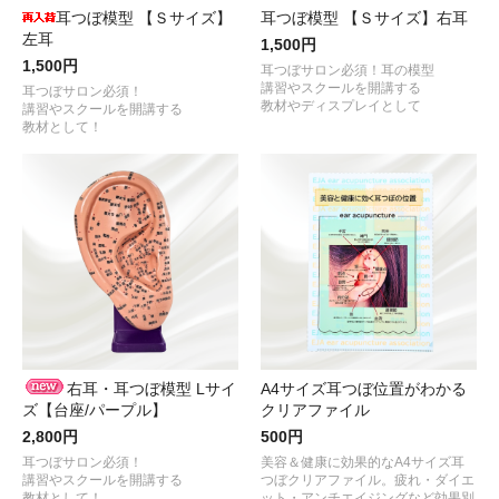
耳つぼ模型 【Ｓサイズ】
耳つぼ模型 【Ｓサイズ】右耳
左耳
1,500円
1,500円
耳つぼサロン必須！耳の模型
講習やスクールを開講する
耳つぼサロン必須！
教材やディスプレイとして
講習やスクールを開講する
教材として！
右耳・耳つぼ模型 Lサイ
A4サイズ耳つぼ位置がわかる
ズ【台座/パープル】
クリアファイル
2,800円
500円
耳つぼサロン必須！
美容＆健康に効果的なA4サイズ耳
講習やスクールを開講する
つぼクリアファイル。疲れ・ダイエ
教材として！
ット・アンチエイジングなど効果別