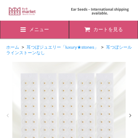
メニュー
カートを見る
ホーム
>
耳つぼジュエリー「luxury★stones」
>
耳つぼシール
ラインストーンなし